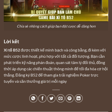
Chia sẻ những cách giúp bạn đặt cược dễ dàng hơn
Lời kết
Xì tố B52
được thiết kế minh bạch và công bằng, đi kèm với
mức cược linh hoạt, phù hợp với tất cả đối tượng. Bạn cần
phát triển kỹ năng phán đoán, quan sát tâm lý đối thủ, đồng
thời áp dụng các chiến thuật thông minh để tối đa hóa cơ hội
thắng. Đăng ký B52 để tham gia trải nghiệm Poker trực
tuyến và săn thưởng giá trị mỗi ngày