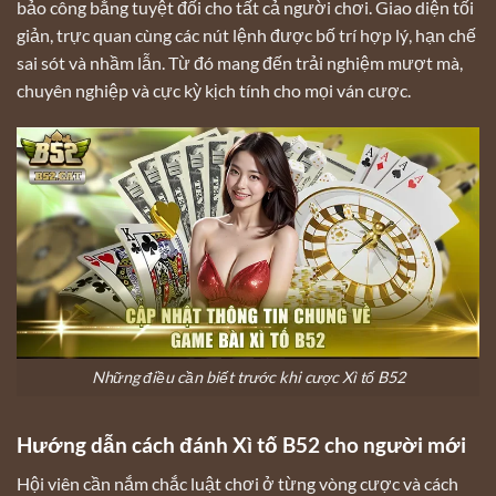
bảo công bằng tuyệt đối cho tất cả người chơi. Giao diện tối
giản, trực quan cùng các nút lệnh được bố trí hợp lý, hạn chế
sai sót và nhầm lẫn. Từ đó mang đến trải nghiệm mượt mà,
chuyên nghiệp và cực kỳ kịch tính cho mọi ván cược.
Những điều cần biết trước khi cược Xì tố B52
Hướng dẫn cách đánh Xì tố B52 cho người mới
Hội viên cần nắm chắc luật chơi ở từng vòng cược và cách