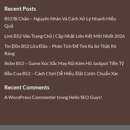
Recent Posts
B52 Bị Chặn – Nguyên Nhân Và Cách Xử Lý Nhanh Hiệu
Quả
Link B52 Vào Trang Chủ | Cập Nhật Liên Kết Mới Nhất 2026
Tin Đồn B52 Lừa Đảo – Phân Tích Để Tìm Ra Sự Thật Rõ
Ràng
Sicbo B52 – Game Xúc Xắc May Rủi Kèm Hũ Jackpot Tiền Tỷ
Bầu Cua B52 – Cách Chơi Dễ Hiểu, Đặt Cược Chuẩn Xác
Recent Comments
A WordPress Commenter
trong
Hello SEO Guys!