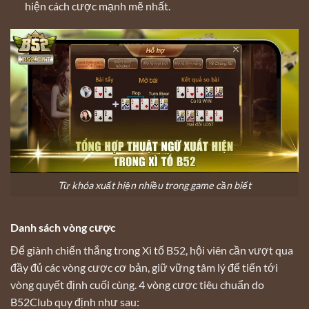
hiện cách cược mạnh mẽ nhất.
Từ khóa xuất hiện nhiều trong game cần biết
Danh sách vòng cược
Để giành chiến thắng trong Xì tố B52, hội viên cần vượt qua
đầy đủ các vòng cược cơ bản, giữ vững tâm lý để tiến tới
vòng quyết định cuối cùng. 4 vòng cược tiêu chuẩn do
B52Club quy định như sau: