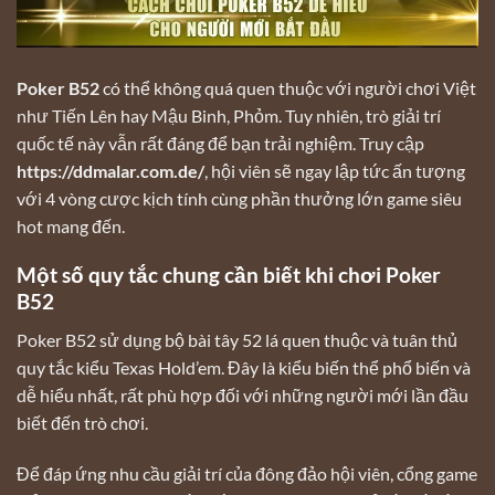
Poker B52
có thể không quá quen thuộc với người chơi Việt
như Tiến Lên hay Mậu Binh, Phỏm. Tuy nhiên, trò giải trí
quốc tế này vẫn rất đáng để bạn trải nghiệm. Truy cập
https://ddmalar.com.de/
, hội viên sẽ ngay lập tức ấn tượng
với 4 vòng cược kịch tính cùng phần thưởng lớn game siêu
hot mang đến.
Một số quy tắc chung cần biết khi chơi Poker
B52
Poker B52 sử dụng bộ bài tây 52 lá quen thuộc và tuân thủ
quy tắc kiểu Texas Hold’em. Đây là kiểu biến thể phổ biến và
dễ hiểu nhất, rất phù hợp đối với những người mới lần đầu
biết đến trò chơi.
Để đáp ứng nhu cầu giải trí của đông đảo hội viên, cổng game