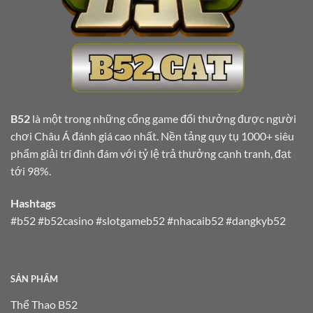
B52
là một trong những cổng game đổi thưởng được người
chơi Châu Á đánh giá cao nhất. Nền tảng quy tụ 1000+ siêu
phẩm giải trí đình đám với tỷ lệ trả thưởng cạnh tranh, đạt
tới 98%.
Hashtags
#b52 #b52casino #slotgameb52 #nhacaib52 #dangkyb52
SẢN PHẨM
Thể Thao B52