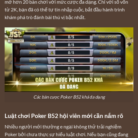
mở hơn 20 bàn chơi với mức cược đa dạng. Chỉ với số vốn
từ 2K, bạn đã có thể tự tin nhập cuộc, bắt đầu hành trình
khám phá trò đánh bài thú vị bậc nhất.
Các bàn cược Poker B52 khá đa dạng
Luật chơi Poker B52 hội viên mới cần nắm rõ
Nhiều người mới thường e ngại không thử trải nghiệm
Poker bởi chưa thực sự hiểu luật chơi. Nếu bạn cũng đang