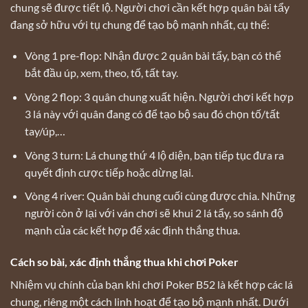
chung sẽ được tiết lộ. Người chơi cần kết hợp quân bài tẩy
đang sở hữu với tụ chung để tạo bộ mạnh nhất, cụ thể:
Vòng 1 pre-flop: Nhận được 2 quân bài tẩy, bạn có thể
bắt đầu úp, xem, theo, tố, tất tay.
Vòng 2 flop: 3 quân chung xuất hiện. Người chơi kết hợp
3 lá này với quân đang có để tạo bộ sau đó chọn tố/tất
tay/úp,…
Vòng 3 turn: Lá chung thứ 4 lộ diện, bạn tiếp tục đưa ra
quyết định cược tiếp hoặc dừng lại.
Vòng 4 river: Quân bài chung cuối cùng được chia. Những
người còn ở lại với ván chơi sẽ khui 2 lá tẩy, so sánh độ
mạnh của các kết hợp để xác định thắng thua.
Cách so bài, xác định thắng thua khi chơi Poker
Nhiệm vụ chính của bạn khi chơi Poker B52 là kết hợp các lá
chung, riêng một cách linh hoạt để tạo bộ mạnh nhất. Dưới